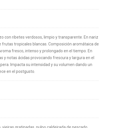
zo con ribetes verdosos, limpio y transparente. En nariz
 frutas tropicales blancas. Composición aromátaica de
 Aroma fresco, intenso y prolongado en el tiempo. En
s y notas ácidas provocando frescura y largura en el
 pera. Impacta su intensidad y su volumen dando un
nece en el postgusto.
, vieiras gratinadas, pulpo,caldeirada de pescado .