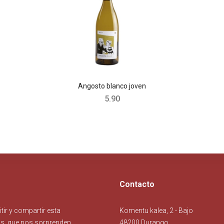
Angosto blanco joven
5.90
Contacto
ir y compartir esta
Komentu kalea, 2 - Bajo
os, que nos sorprenden,
48200 Durango