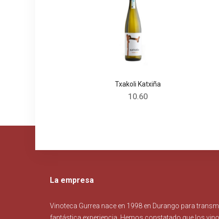
Txakoli Katxiña
10.60
La empresa
Vinoteca Gurrea nace en 1998 en Durango para transmit
fantástica experiencia. Hemos constatado que los vin