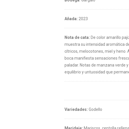
Bodega
: Gargalo
Añada:
2023
Nota de cata:
De color amarillo paji
muestra su intensidad aromática de
cítricos, melocotones, miel y heno.
boca manifiesta sensaciones fresca
paladar. Notas de manzana verde y
equilibrio y untuosidad que perma
Variedades:
Godello
Maridaje:
Mariscos, centolla rellena