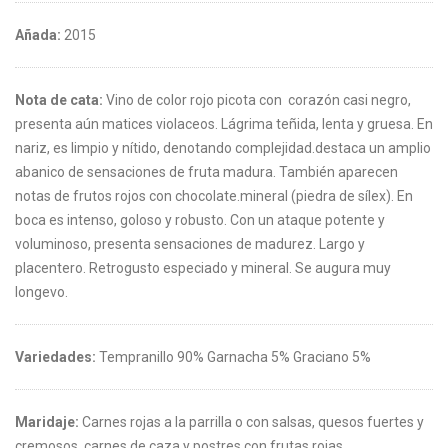
Añada:
2015
Nota de cata:
Vino de color rojo picota con corazón casi negro,
presenta aún matices violaceos. Lágrima teñida, lenta y gruesa. En
nariz, es limpio y nítido, denotando complejidad.destaca un amplio
abanico de sensaciones de fruta madura. También aparecen
notas de frutos rojos con chocolate.mineral (piedra de sílex). En
boca es intenso, goloso y robusto. Con un ataque potente y
voluminoso, presenta sensaciones de madurez. Largo y
placentero. Retrogusto especiado y mineral. Se augura muy
longevo.
Variedades:
Tempranillo 90% Garnacha 5% Graciano 5%
Maridaje:
Carnes rojas a la parrilla o con salsas, quesos fuertes y
cremosos, carnes de caza y postres con frutas rojas.