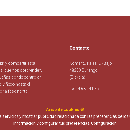
Contacto
ir y compartir esta
Komentu kalea, 2 - Bajo
os, que nos sorprenden,
48200 Durango
ueñas donde controlan
(Bizkaia)
l viñedo hasta el
Tel 94 681 41 75
oria fascinante.
Aviso de cookies 🍪
os servicios y mostrar publicidad relacionada con las preferencias de l
Politica de privacidad
información y configurar tus preferencias.
Configuración