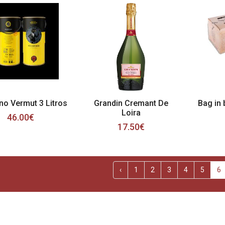
ino Vermut 3 Litros
Grandin Cremant De
Bag in 
Loira
46.00€
17.50€
‹
1
2
3
4
5
6