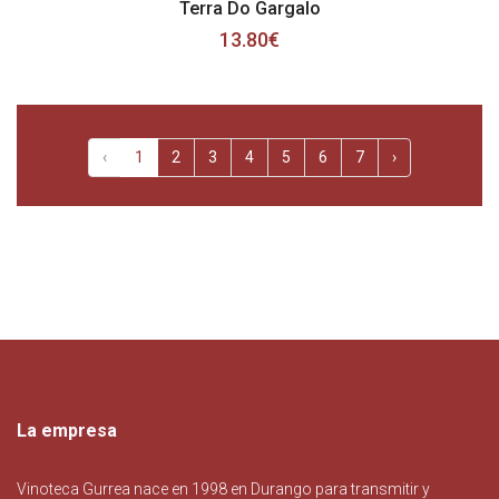
Terra Do Gargalo
13.80€
‹
1
2
3
4
5
6
7
›
La empresa
Vinoteca Gurrea nace en 1998 en Durango para transmitir y